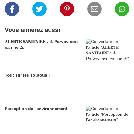
Vous aimerez aussi
𝐀𝐋𝐄𝐑𝐓𝐄 𝐒𝐀𝐍𝐈𝐓𝐀𝐈𝐑𝐄 : ⚠️ Parvovirose
canine ⚠️
Tout sur les Toutous !
Perception de l'environnement