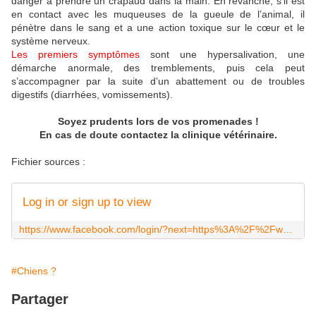
danger à prendre un crapaud dans la main. En revanche, s’il est
en contact avec les muqueuses de la gueule de l’animal, il
pénètre dans le sang et a une action toxique sur le cœur et le
système nerveux.
Les premiers symptômes
sont une hypersalivation, une
démarche anormale, des tremblements, puis cela peut
s’accompagner par la suite d’un abattement ou de troubles
digestifs (diarrhées, vomissements).
Soyez prudents lors de vos promenades !
En cas de doute contactez la clinique vétérinaire.
Fichier sources :
Log in or sign up to view
https://www.facebook.com/login/?next=https%3A%2F%2Fwww.facebook.com%2F100006055218668%2Fposts%2F3214777528734056%2F%3Fd%3Dn
#Chiens ?
Partager