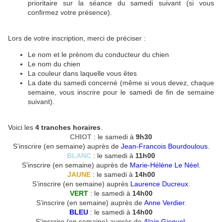
prioritaire sur la séance du samedi suivant (si vous
confirmez votre présence).
Lors de votre inscription, merci de préciser :
Le nom et le prénom du conducteur du chien
Le nom du chien
La couleur dans laquelle vous êtes
La date du samedi concerné (même si vous devez, chaque
semaine, vous inscrire pour le samedi de fin de semaine
suivant).
Voici les
4 tranches horaires
.
CHIOT
: le samedi à
9h30
S’inscrire (en semaine) auprès de
Jean-Francois Bourdoulous
.
BLANC
: le samedi à
11h00
S’inscrire (en semaine) auprès de
Marie-Hélène Le Néel
.
JAUNE
: le samedi à
14h00
S’inscrire (en semaine) auprès
Laurence Ducreux
.
VERT
: le samedi à
14h00
S’inscrire (en semaine) auprès de
Anne Verdier
.
BLEU
: le samedi à
14h00
S’inscrire (en semaine) auprès de
Alain Gicquel
.