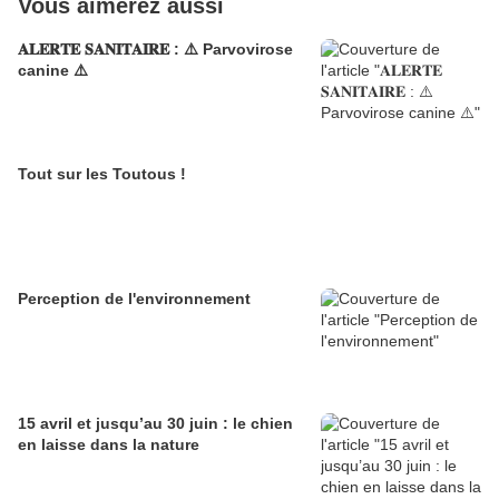
Vous aimerez aussi
𝐀𝐋𝐄𝐑𝐓𝐄 𝐒𝐀𝐍𝐈𝐓𝐀𝐈𝐑𝐄 : ⚠️ Parvovirose
canine ⚠️
Tout sur les Toutous !
Perception de l'environnement
15 avril et jusqu’au 30 juin : le chien
en laisse dans la nature