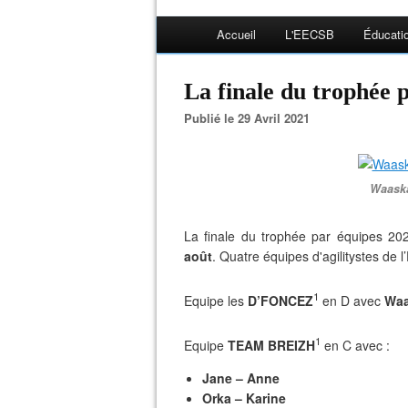
Accueil
L'EECSB
Éducati
La finale du trophée 
Publié le 29 Avril 2021
Waaska
La finale du trophée par équipes 2
août
. Quatre équipes d'agilitystes de
1
Equipe les
D’FONCEZ
en D avec
Waa
1
Equipe
TEAM BREIZH
en C avec :
Jane – Anne
Orka – Karine