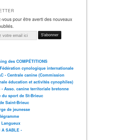
ETTER
-vous pour être averti des nouveaux
publiés.
ning des COMPÉTITIONS
 Fédération cynologique internationale
C - Centrale canine (Commission
nale éducation et activités cynophiles)
- Asso. canine territoriale bretonne
e du sport de St-Brieuc
 de Saint-Brieuc
rge de jeunesse
élégramme
- Langueux
C A SABLE -