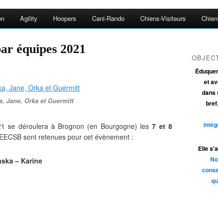
on
Agility
Hoopers
Cani-Rando
Chiens-Visiteurs
Chien
par équipes 2021
OBJECT
Éduquer 
et av
dans s
, Jane, Orka et Guermitt
bref
intég
021 se déroulera à Brognon (en Bourgogne) les
7 et 8
 l’EECSB sont retenues pour cet évènement :
Elle s'
No
ska – Karine
conse
qu