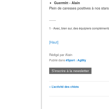
Guermitt - Alain
Plein de caresses positives à nos stars
____
1 - Avec, bien sur, des équipiers complémenta
[Haut]
Rédigé par
Alain
Publié dans
#Sport : Agility
S'inscrire à la newsletter
« L’activité des chiots