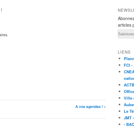
 !
NEWSL
Abonnez
articles 
Email
ires.
LIENS
Plan
FCI -
CNEA
natio
ACTB 
Offic
Ville
Aube
A vos agendas ! »
Le T
JMT 
- BA