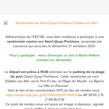
Adhérent(e)s de l’EECSB, vous êtes invité(e)s à participer à une
randonnée canine sur Saint-Quay-Portrieux
, proposée par
Laurence qui aura lieu le dimanche 27 soctobre 2024.
Pour y participer : merci d'envoyer un sms à Marie-Hélène
(contact sur demande).
Le
départ est prévu à 9h30
précises sur le
parking de la plage
du port
(Saint-Quay-Portrieux). Cette randonnée ira vers
Etables-sur-Mer via le Port Es leu, la Plage du Moulin, Le Bignot,
La Ville es Roussel...
Voici le lien et les coordonnées GPS du lieu de rendez-vous :
https://maps.app.goo.gl/XjY3N5u9SdYFJHA29
ou 48°38'45.1"N
2°49'38.0"W
Ce point de rendez-vous est aussi en image ci-dessous, signalé
par le chiffre 1 dans la carte plus bas :