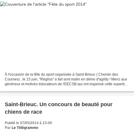
À l'occasion de la fête du sport organisée à Saint-Brieuc ( Chemin des
Courses) , le 15 juin, "Régliss" a fait sont malin en démo d'agility ! Merci aux
généreux et motivés éducateurs de l'EECSB qui ont organisé cette superbe
journée. Mais voilà, à la...
Saint-Brieuc. Un concours de beauté pour
chiens de race
Publié le 07/05/2014 à 23:00
Par
Le Télégramme