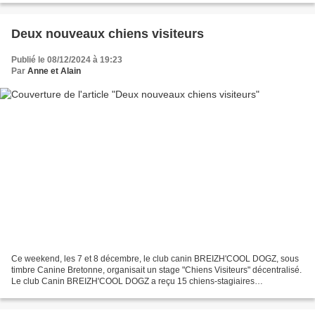
Deux nouveaux chiens visiteurs
Publié le 08/12/2024 à 19:23
Par
Anne et Alain
Ce weekend, les 7 et 8 décembre, le club canin BREIZH'COOL DOGZ, sous
timbre Canine Bretonne, organisait un stage "Chiens Visiteurs" décentralisé.
Le club Canin BREIZH'COOL DOGZ a reçu 15 chiens-stagiaires
représentant 8 clubs bretons. Notre super intervenant,...