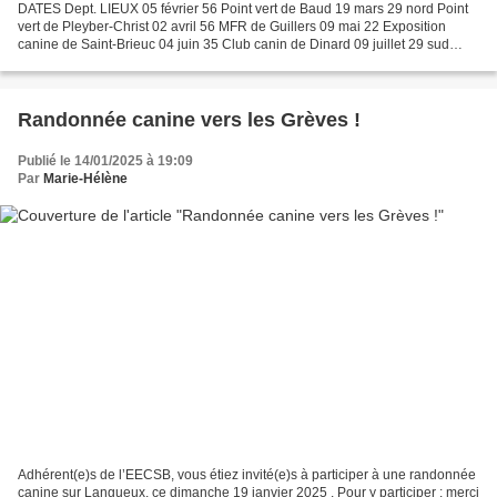
DATES Dept. LIEUX 05 février 56 Point vert de Baud 19 mars 29 nord Point
vert de Pleyber-Christ 02 avril 56 MFR de Guillers 09 mai 22 Exposition
canine de Saint-Brieuc 04 juin 35 Club canin de Dinard 09 juillet 29 sud
Club canin de Concarneau 06 août...
Randonnée canine vers les Grèves !
Publié le 14/01/2025 à 19:09
Par
Marie-Hélène
Adhérent(e)s de l’EECSB, vous étiez invité(e)s à participer à une randonnée
canine sur Langueux, ce dimanche 19 janvier 2025 . Pour y participer : merci