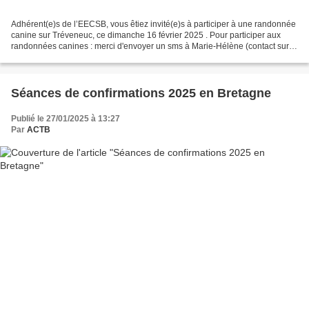
Adhérent(e)s de l’EECSB, vous êtiez invité(e)s à participer à une randonnée
canine sur Tréveneuc, ce dimanche 16 février 2025 . Pour participer aux
randonnées canines : merci d'envoyer un sms à Marie-Hélène (contact sur
demande). Le départ était prévu...
Séances de confirmations 2025 en Bretagne
Publié le 27/01/2025 à 13:27
Par
ACTB