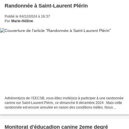
Randonnée à Saint-Laurent Plérin
Publié le 04/12/2024 à 16:37
Par
Marie-Hélène
Adhérent(e)s de l’EECSB, vous étiez invité(e)s à participer à une randonnée
canine sur Saint-Laurent Plérin, ce dimanche 8 décembre 2024 . Mais cette
randonnée est encore annulée en raison des conditions météo. Nous
attendons que le temps s'améliore pour...
Monitorat d'éducadion canine 2eme degré