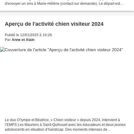
d'envoyer un sms à Marie-Hélène (contact sur demande). Le départ est
prévu à 9h30 précises sur le...
Aperçu de l'activité chien visiteur 2024
Publié le 12/01/2025 à 10:26
Par
Anne et Alain
Le duo O’lympe et Béatrice, « Chien visiteur » depuis 2024, intervient à
l’EMPS Les Mauriers à Saint-Quihouet avec les éducateurs et deux jeunes
adolescents en situation d’handicap. Des moments intenses de