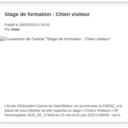
Stage de formation : Chien visiteur
Publié le 28/03/2025 à 20:02
Par
Anne
L’Ecole d’Education Canine de Saint-Brieuc, en accord avec la CNEAC, a le
plaisir de vous informer qu’elle organise un stage « Chiens Visiteurs » (N°
Homologation 2025_05_17444) les 31 mai et 01 juin 2025 à 08h00 : rue de
la ville GUYOMARD - 22000 Saint-Brieuc....