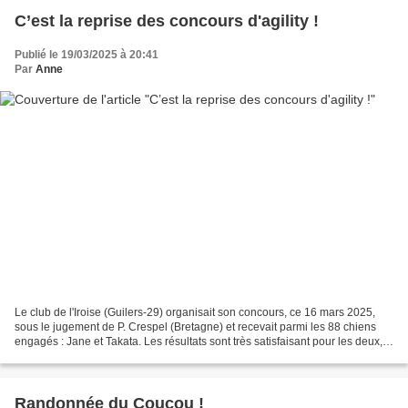
C’est la reprise des concours d'agility !
Publié le 19/03/2025 à 20:41
Par
Anne
Le club de l'Iroise (Guilers-29) organisait son concours, ce 16 mars 2025,
sous le jugement de P. Crespel (Bretagne) et recevait parmi les 88 chiens
engagés : Jane et Takata. Les résultats sont très satisfaisant pour les deux,
avec une mention à Jane...
Randonnée du Coucou !