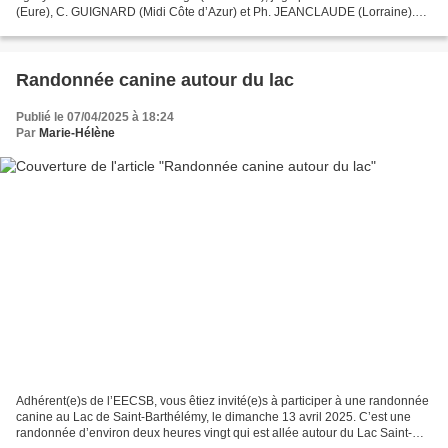
(Eure), C. GUIGNARD (Midi Côte d’Azur) et Ph. JEANCLAUDE (Lorraine).
Ce fut le weekend de passage de témoin entre...
Randonnée canine autour du lac
Publié le 07/04/2025 à 18:24
Par
Marie-Hélène
Adhérent(e)s de l’EECSB, vous êtiez invité(e)s à participer à une randonnée
canine au Lac de Saint-Barthélémy, le dimanche 13 avril 2025. C’est une
randonnée d’environ deux heures vingt qui est allée autour du Lac Saint-