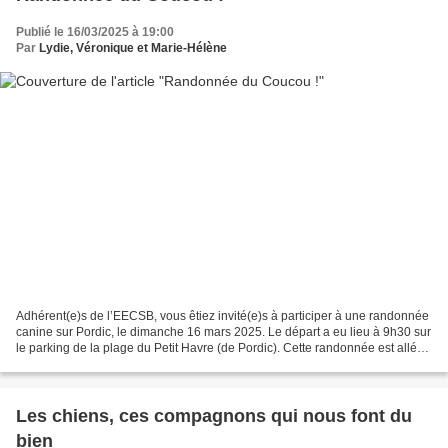
Publié le 16/03/2025 à 19:00
Par
Lydie, Véronique et Marie-Hélène
Adhérent(e)s de l’EECSB, vous êtiez invité(e)s à participer à une randonnée
canine sur Pordic, le dimanche 16 mars 2025. Le départ a eu lieu à 9h30 sur
le parking de la plage du Petit Havre (de Pordic). Cette randonnée est allée
vers le Point du Bréhin,...
Les chiens, ces compagnons qui nous font du
bien