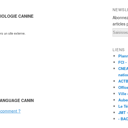
NEWSL
IOLOGIE CANINE
Abonnez
articles 
Email
ers un site externe.
LIENS
Plan
FCI -
CNEA
natio
ACTB 
Offic
Ville
Aube
ANGUAGE CANIN
Le T
s comment ?
JMT 
- BA