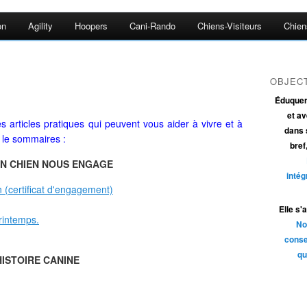
on
Agility
Hoopers
Cani-Rando
Chiens-Visiteurs
Chien
OBJECT
Éduquer 
et av
 articles pratiques qui peuvent vous aider à vivre et à
dans s
 le sommaires :
bref
UN CHIEN NOUS ENGAGE
intég
(certificat d'engagement)
Elle s'
rintemps.
No
conse
qu
HISTOIRE CANINE