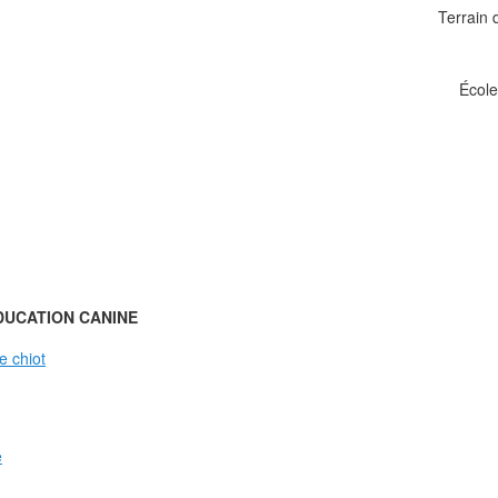
Terrain 
École
DUCATION CANINE
e chiot
e