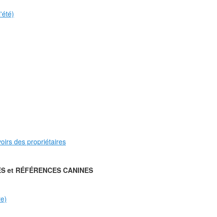
'été)
voirs des propriétaires
S et RÉFÉRENCES CANINES
re)