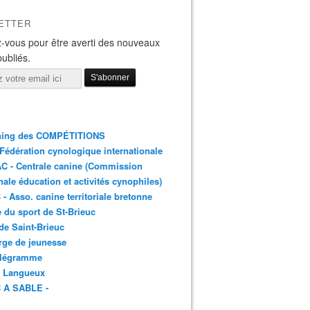
ETTER
-vous pour être averti des nouveaux
publiés.
ning des COMPÉTITIONS
 Fédération cynologique internationale
C - Centrale canine (Commission
nale éducation et activités cynophiles)
- Asso. canine territoriale bretonne
e du sport de St-Brieuc
 de Saint-Brieuc
rge de jeunesse
élégramme
- Langueux
C A SABLE -