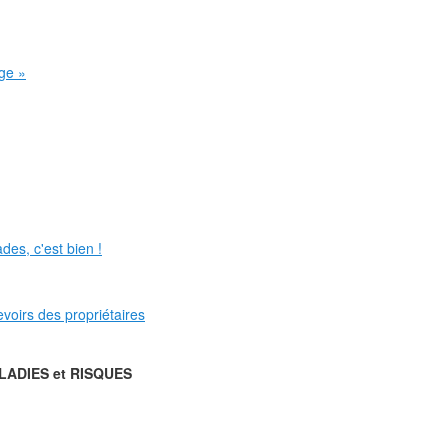
age »
des, c'est bien !
evoirs des propriétaires
LADIES et RISQUES