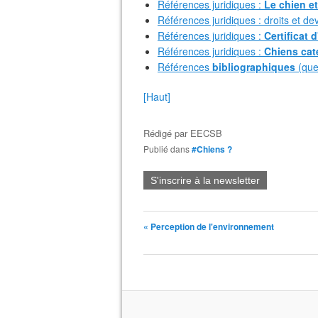
Références juridiques :
Le chien et 
Références juridiques : droits et de
Références juridiques :
Certificat
Références juridiques :
Chiens cat
Références
bibliographiques
(que
[Haut]
Rédigé par
EECSB
Publié dans
#Chiens ?
S'inscrire à la newsletter
« Perception de l'environnement