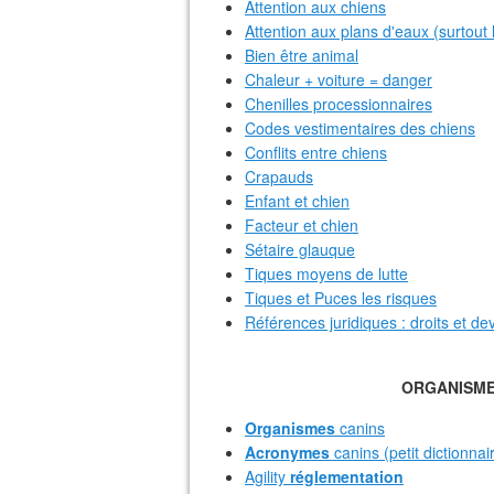
Attention aux chiens
Attention aux plans d'eaux (surtout l
Bien être animal
Chaleur + voiture = danger
Chenilles processionnaires
Codes vestimentaires des chiens
Conflits entre chiens
Crapauds
Enfant et chien
Facteur et chien
Sétaire glauque
Tiques moyens de lutte
Tiques et Puces les risques
Références juridiques : droits et de
ORGANISME
Organismes
canins
Acronymes
canins (petit dictionnai
Agility
réglementation