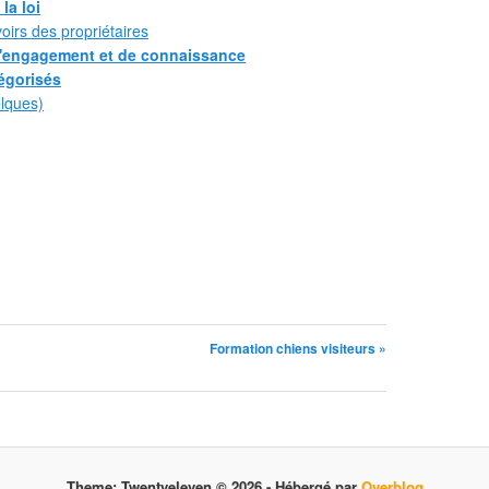
la loi
voirs des propriétaires
 d'engagement et de connaissance
égorisés
lques)
Formation chiens visiteurs »
Theme: Twentyeleven © 2026 -
Hébergé par
Overblog